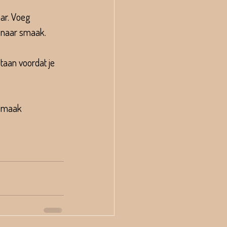
ar. Voeg 
e naar smaak.
taan voordat je 
 smaak 