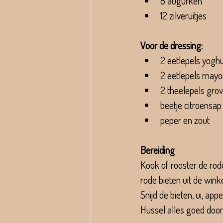
8 augurken
12 zilveruitjes
Voor de dressing:
2 eetlepels yogh
2 eetlepels mayo
2 theelepels gro
beetje citroensap
peper en zout
Bereiding
Kook of rooster de rod
rode bieten uit de wink
Snijd de bieten, ui, appe
Hussel alles goed door