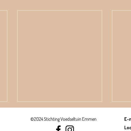
©2024 Stichting Voedseltuin Emmen
E-
Loc