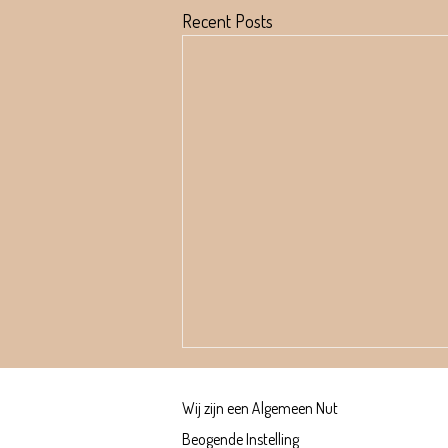
Recent Posts
Wij zijn een Algemeen Nut
Beogende Instelling