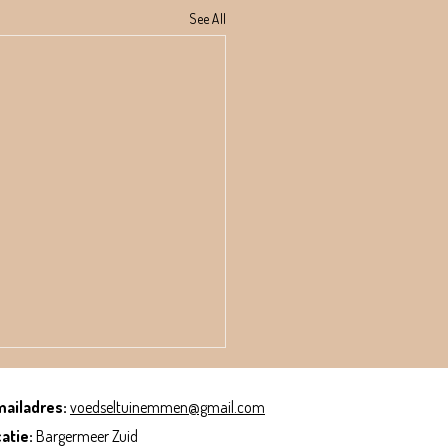
See All
mailadres:
voedseltuinemmen@gmail.com
atie:
Bargermeer Zuid