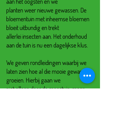
aan het oogsten en we
planten weer nieuwe gewassen. De
bloementuin met inheemse bloemen
bloeit uitbundig en trekt
allerlei insecten aan. Het onderhoud
aan de tuin is nu een dagelijkse klus.
We geven rondleidingen waarbij we
laten zien hoe al die mooie gewassen
groeien. Hierbij gaan we
niet alleen door de moestuin, maar
ook onze bloementuin, boomgaard en
kas komen aan bod.