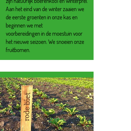
zijn natuurlijk boerenkool en winterprei.
Aan het eind van de winter zaaien we
de eerste groenten in onze kas en
beginnen we met
voorbereidingen in de moestuin voor
het nieuwe seizoen. We snoeien onze
fruitbomen.