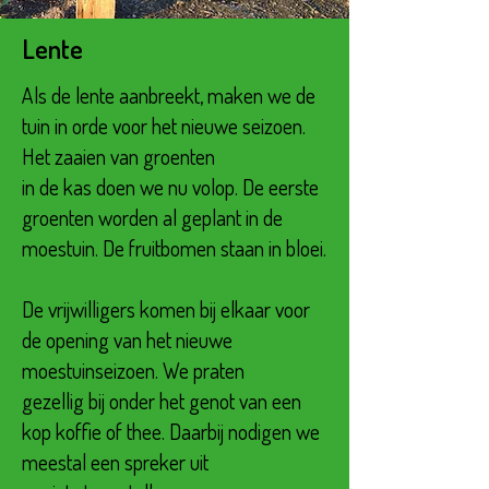
Lente
Als de lente aanbreekt, maken we de
tuin in orde voor het nieuwe seizoen.
Het zaaien van groenten
in de kas doen we nu volop. De eerste
groenten worden al geplant in de
moestuin. De fruitbomen staan in bloei.
De vrijwilligers komen bij elkaar voor
de opening van het nieuwe
moestuinseizoen. We praten
gezellig bij onder het genot van een
kop koffie of thee. Daarbij nodigen we
meestal een spreker uit