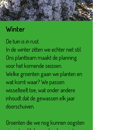
Winter
De tuin is in rust.
In de winter zitten we echter niet stil.
Ons plantteam maakt de planning
voor het komende seizoen.
Welke groenten gaan we planten en
wat komt waar? We passen
wisselteelt toe, wat onder andere
inhoudt dat de gewassen elk jaar
doorschuiven.
Groenten die we nog kunnen oogsten