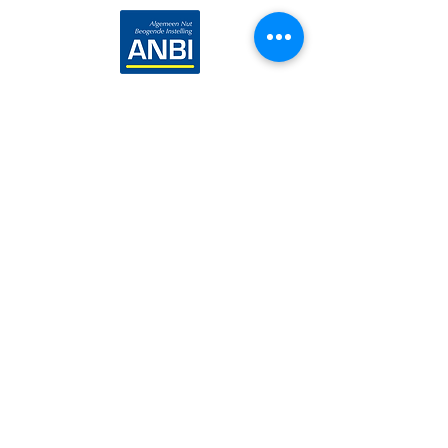
Wij zijn een Algemeen Nut Beogende Instelling
©2024 Stichting Voedseltuin Emmen
E-mailadres:
voedseltuinemmen@gmail.com
Locatie:
Bargermeer Zuid
Rsin / fiscaalnummer:
8562.22.501
Kamer van Koophandel:
65700880
IBAN:
NL45 RABO
0309 1322 31