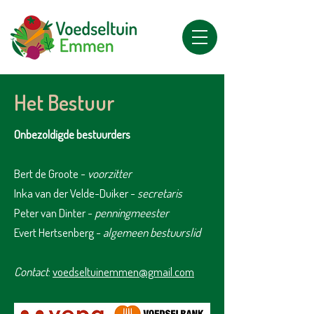
Het Bestuur
Onbezoldigde bestuurders
Bert de Groote -
v
oorzitter
Inka van der Velde-Duiker -
secretaris
Peter van Dinter -
penningmeester
Evert Hertsenberg -
algemeen bestuurslid
Contact
:
voedseltuinemmen@gmail.com