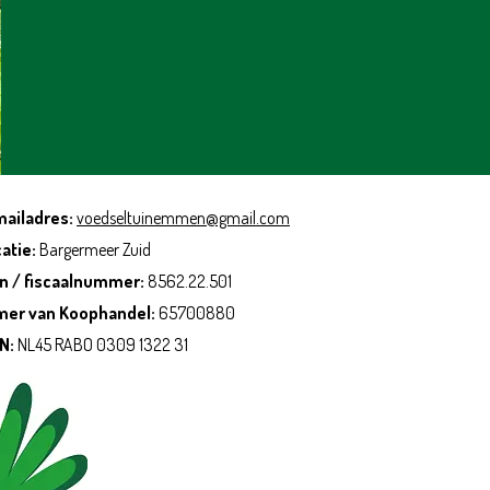
mailadres:
voedseltuinemmen@gmail.com
atie:
Bargermeer Zuid
n / fiscaalnummer:
8562.22.501
mer van Koophandel:
65700880
AN:
NL45 RABO 0309 1322 31