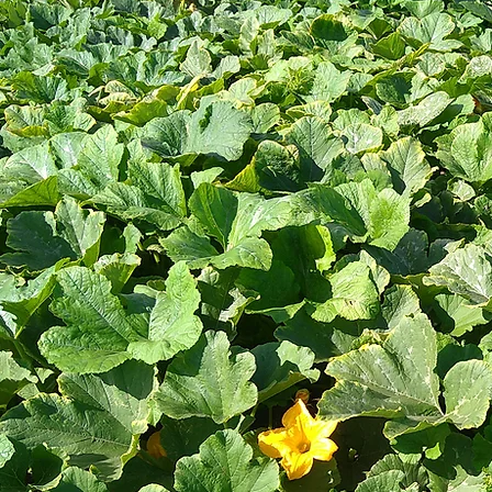
dressing: 2 eetlepels
onderhouden en 
mayonaise 1 eetlepel witte
resultaat mag er 
wijnazijn 1 theelepel mosterd 1
moestuin staan i
theelepel honing 2 theelepels
soorten groenten
extra vierge olijfolie peper en
we zelf opgekwe
zout Bereiding Meng in een
kas of rechtstree
saladeschaal de ingrediënten
gezaaid. Zo groe
voor de dres
andere radijsjes, 
andijvie, sp