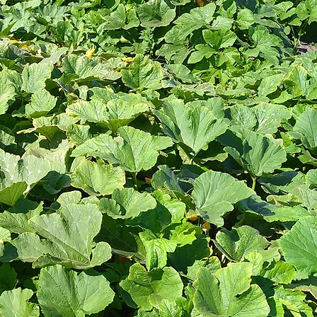
geoogst. Het
gewerkt om van 2026 een
kernwaar
zijn! In de
mooi jaar te maken. Een tuin
blog zie
nmiddels vele
van twee werelden: No-Dig
wat 202
. Alles hebben
versus Traditioneel Wie over
Graag li
ekt in onze
ons middenpad loopt, ziet dit
drie doe
ks in de tuin
jaar een interessant contrast.
we doen
ien er onder
Onze moestuin is namelijk in
draait 
ijsbergsla,
tweeën gedeeld: Links van het
verbouw
groent