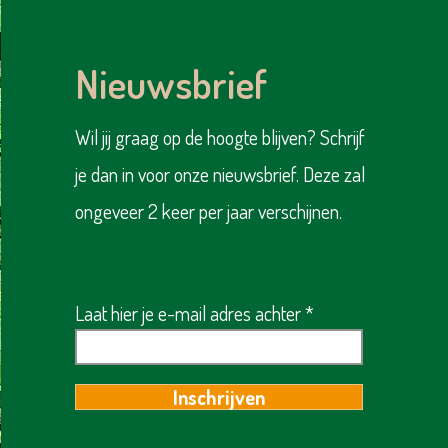
den. Op de plaat bij dit
aan de slag kunnen. Samen
 je in één oogopslag
zorgden beide bedrijven voor
Nieuwsbrief
5 ons heeft gebracht.
de levering van het
chten we dit toe. Onze
gereedschap. EME Aandrijf- &
Wil jij graag op de hoogte blijven? Schrijf
len als basis Alles wat
besturingstechniek had eerder
je dan in voor onze nieuwsbrief. Deze zal
 in de Voedseltuin
al ondersteuning geboden,
om: Gezonde voeding We
onder andere met een aantal
ongeveer 2 keer per jaar verschijnen.
en verse, onbespoten
kruiwagens, en wist nu ook
JMS Techniek te betrekken.
Met dit nieuwe
Laat hier je e-mail adres achter
Inschrijven