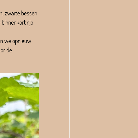
en, zwarte bessen 
innenkort rijp 
len we opnieuw 
oor de 