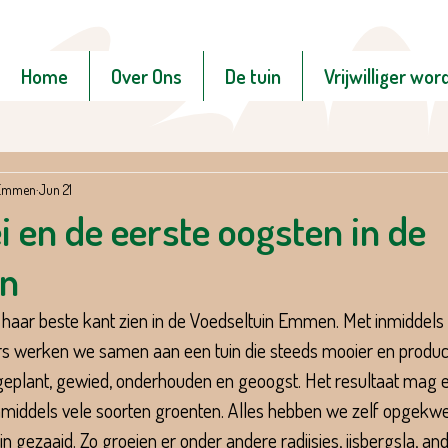
Home
Over Ons
De tuin
Vrijwilliger wor
n Emmen
Jun 21
i en de eerste oogsten in de
in
 haar beste kant zien in de Voedseltuin Emmen. Met inmiddels 
gers werken we samen aan een tuin die steeds mooier en product
eplant, gewied, onderhouden en geoogst. Het resultaat mag er
nmiddels vele soorten groenten. Alles hebben we zelf opgekwe
in gezaaid. Zo groeien er onder andere radijsjes, ijsbergsla, andi