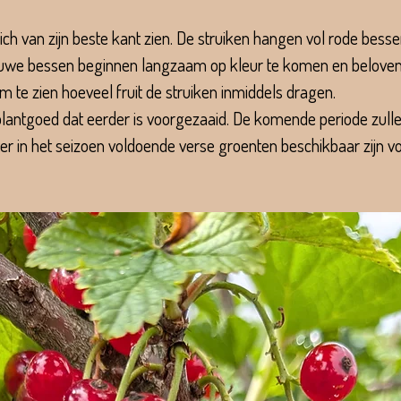
 zich van zijn beste kant zien. De struiken hangen vol rode bess
auwe bessen beginnen langzaam op kleur te komen en beloven b
 om te zien hoeveel fruit de struiken inmiddels dragen.
plantgoed dat eerder is voorgezaaid. De komende periode zul
ter in het seizoen voldoende verse groenten beschikbaar zijn v