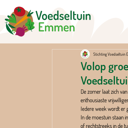
Stichting Voedseltui
Volop groe
Voedseltu
De zomer laat zich van
enthousiaste vrijwilli
Iedere week wordt er g
In de moestuin staan i
of rechtstreeks in de tu