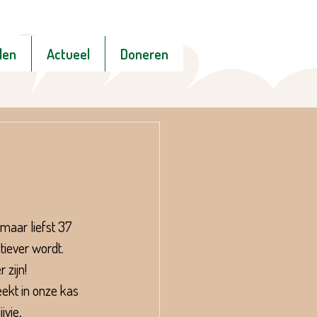
den
Actueel
Doneren
maar liefst 37 
iever wordt. 
 zijn!
ekt in onze kas 
jvie, 