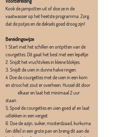
Voorbereiding
Kook de jampotten uit of doe ze in de 
vaatwasser op het heetste programma. Zorg 
dat de potjes en de deksels goed droog zijn! 
Bereidingswijze
1. Start met het schillen en ontpitten van de 
courgettes. Dit gaat het best met een lepeltje. 
2. Snijdt het vruchtvlees in kleine blokjes.
3. Snijdt de uien in dunne halve ringen.
4. Doe de courgettes met de uien in een kom 
en strooi het zout er overheen. Hussel dit door 
	elkaar en laat het minimaal 2 uur 
staan. 
5. Spoel de courgettes en uien goed af en laat 
uitlekken in een vergiet.
6. Doe de azijn, suiker, mosterdzaad, kurkuma 
(en dille) in een grote pan en breng dit aan de 