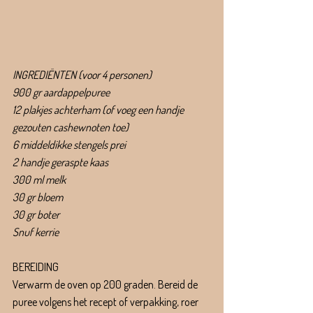
INGREDIËNTEN (voor 4 personen)
900 gr aardappelpuree
12 plakjes achterham (of voeg een handje 
gezouten cashewnoten toe)
6 middeldikke stengels prei
2 handje geraspte kaas
300 ml melk
30 gr bloem
30 gr boter
Snuf kerrie
BEREIDING
Verwarm de oven op 200 graden. Bereid de 
puree volgens het recept of verpakking, roer 