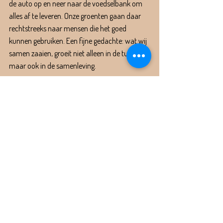
de auto op en neer naar de voedselbank om 
alles af te leveren. Onze groenten gaan daar 
rechtstreeks naar mensen die het goed 
kunnen gebruiken. Een fijne gedachte: wat wij 
samen zaaien, groeit niet alleen in de tuin – 
maar ook in de samenleving.
Dank aan iedereen
Deze dag was een prachtig voorbeeld van wat 
we met elkaar kunnen bereiken. Zonder onze 
vrijwilligers is er geen Voedseltuin
.
 Samen 
zaaien, samen oogsten, samen zorgen we 
voor duurzame, gezonde voeding en een 
sterkere gemeenschap.
We hopen op iets gematigder zomerdagen, 
maar één ding is zeker: met dit team kunnen 
we vrijwel elke uitdaging aan.