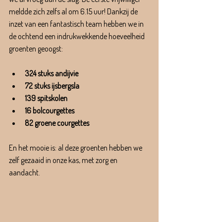
meldde zich zelfs al om 6.15 uur! Dankzij de 
inzet van een fantastisch team hebben we in 
de ochtend een indrukwekkende hoeveelheid 
groenten geoogst:
324 stuks andijvie
72 stuks ijsbergsla
139 spitskolen
16 bolcourgettes
82 groene courgettes
En het mooie is: al deze groenten hebben we 
zelf gezaaid in onze kas, met zorg en 
aandacht.