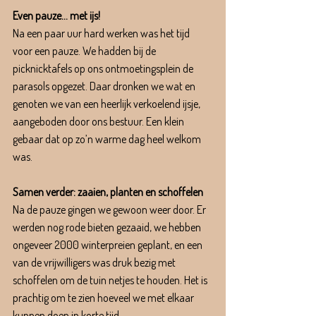
Even pauze… met ijs!
Na een paar uur hard werken was het tijd 
voor een pauze. We hadden bij de 
picknicktafels op ons ontmoetingsplein de 
parasols opgezet. Daar dronken we wat en 
genoten we van een heerlijk verkoelend ijsje, 
aangeboden door ons bestuur. Een klein 
gebaar dat op zo’n warme dag heel welkom 
was.
Samen verder: zaaien, planten en schoffelen
Na de pauze gingen we gewoon weer door. Er 
werden nog rode bieten gezaaid, we hebben 
ongeveer 2000 winterpreien geplant, en een 
van de vrijwilligers was druk bezig met 
schoffelen om de tuin netjes te houden. Het is 
prachtig om te zien hoeveel we met elkaar 
kunnen doen in korte tijd.